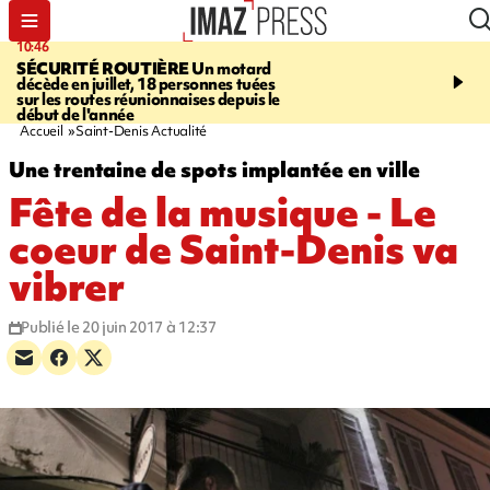
10:46
13:49
SÉCURITÉ ROUTIÈRE
Un motard
JUSTICE
Violences sexu
décède en juillet, 18 personnes tuées
mineurs - un courrier d
sur les routes réunionnaises depuis le
pointe les défaillances 
début de l'année
Accueil
Saint-Denis Actualité
Une trentaine de spots implantée en ville
Fête de la musique - Le
coeur de Saint-Denis va
vibrer
Publié le 20 juin 2017 à 12:37