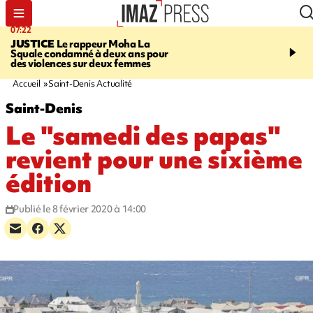
07:22
10:46
JUSTICE
Le rappeur Moha La
SÉCURITÉ ROUTIÈRE
Squale condamné à deux ans pour
décède en juillet, 18 pe
des violences sur deux femmes
sur les routes réunionnai
début de l'année
Accueil
Saint-Denis Actualité
Saint-Denis
Le "samedi des papas"
revient pour une sixième
édition
Publié le 8 février 2020 à 14:00