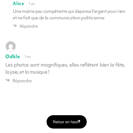
Alice
1 an
Une mairie peu compétente qui depense l'argent pour rien
et ne fait que de la communication politicienne
Répondre
Odkle
1 an
Les photos sont magnifiques, elles reflètent bien la fête,
la joie, et la musique !
Répondre
Retour en haut