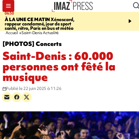
06:50
08:53
À LA UNE CE MATIN
Xénoscard,
SAINT-PAUL
Jour de S
rappeur condamné, jour de sport
2026 - bouger, s’informe
santé, rétro, Paris en bus et météo
soin de sa santé
Accueil
Saint-Denis Actualité
[PHOTOS] Concerts
Saint-Denis : 60.000
personnes ont fêté la
musique
Publié le 22 juin 2025 à 11:26