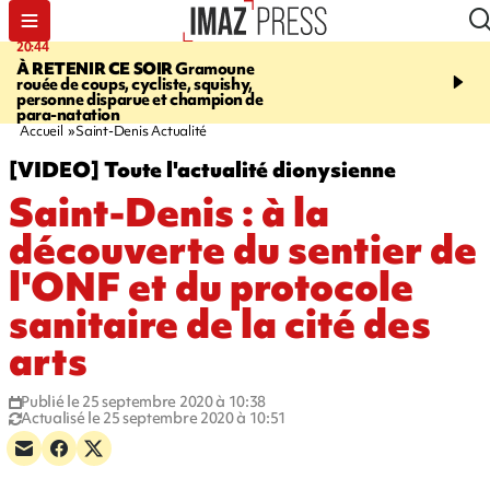
20:44
20:35
À RETENIR CE SOIR
Gramoune
USINE DE BOIS-ROU
rouée de coups, cycliste, squishy,
assure que le ralentisse
personne disparue et champion de
campagne est lié à la fai
para-natation
des cannes
Accueil
Saint-Denis Actualité
[VIDEO] Toute l'actualité dionysienne
Saint-Denis : à la
découverte du sentier de
l'ONF et du protocole
sanitaire de la cité des
arts
Publié le 25 septembre 2020 à 10:38
Actualisé le 25 septembre 2020 à 10:51