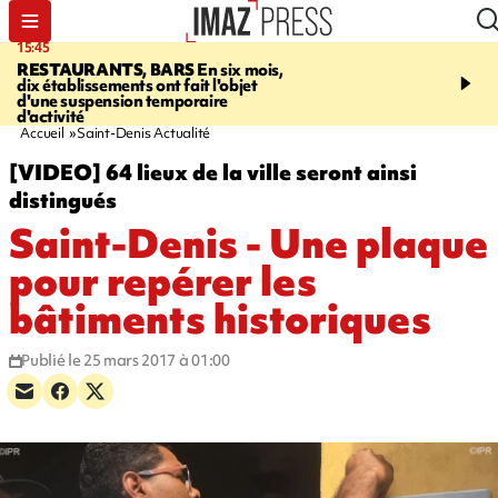
15:45
17:17
RESTAURANTS, BARS
En six mois,
"LE DERNIER REFUG
dix établissements ont fait l'objet
Angeles, un homme vit 
d'une suspension temporaire
panneau publicitaire po
d'activité
promouvoir un film Netf
Accueil
Saint-Denis Actualité
[VIDEO] 64 lieux de la ville seront ainsi
distingués
Saint-Denis - Une plaque
pour repérer les
bâtiments historiques
Publié le 25 mars 2017 à 01:00