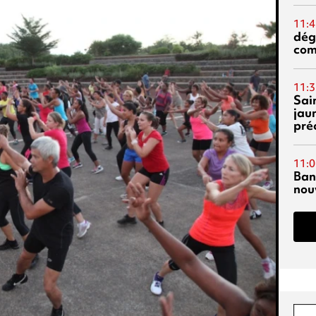
11:4
dég
co
11:3
Sai
jau
pré
11:0
Ban
nouv