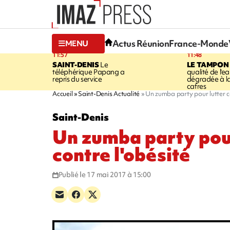
Actus Réunion
France-Monde
MENU
11:57
11:48
SAINT-DENIS
Le
LE TAMPON
téléphérique Papang a
qualité de l'ea
repris du service
dégradée à la
cafres
Accueil
Saint-Denis Actualité
Un zumba party pour lutter co
Saint-Denis
Un zumba party pour
contre l'obésité
Publié le 17 mai 2017 à 15:00