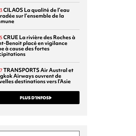
CILAOS
La qualité de l’eau
3
radée sur l’ensemble de la
mmune
CRUE
La rivière des Roches à
5
nt-Benoit placé en vigilance
ne à cause des fortes
cipitations
TRANSPORTS
Air Austral et
7
gkok Airways ouvrent de
elles destinations vers l’Asie
PLUS D’INFOS