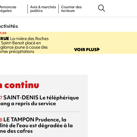
Annonces
Avis & marchés
Courrier des
légales
publics
lecteurs
ectivités
1:35
CRUE
La rivière des Roches
 Saint-Benoit placé en
igilance jaune à cause des
VOIR PLUS
ortes précipitations
 continu
SAINT-DENIS
Le téléphérique
7
ang a repris du service
LE TAMPON
Prudence, la
8
ité de l'eau est dégradée à la
ine des cafres