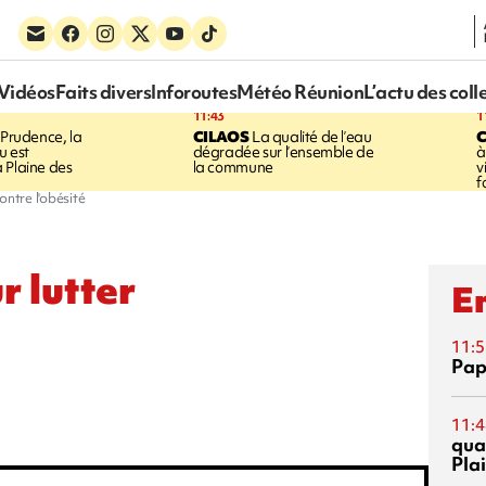
Vidéos
Faits divers
Inforoutes
Météo Réunion
L’actu des coll
11:43
1
Prudence, la
CILAOS
La qualité de l’eau
u est
dégradée sur l’ensemble de
à
 Plaine des
la commune
v
f
ntre l'obésité
 lutter
En
11:5
Pap
11:4
qual
Pla