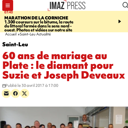
07:40
10:33
MARATHON DE LA CORNICHE
ASSOCIATIONS
Protec
1.300 coureurs sur le bitume, la route
l’enfance - une nouvelle
du littoral fermée dans le sens nord -
Stop VIF organisée à La
ouest. Photos et vidéos sur notre site
Accueil
Saint-Leu Actualité
Saint-Leu
60 ans de mariage au
Plate : le diamant pour
Suzie et Joseph Deveaux
Publié le 30 avril 2017 à 17:00