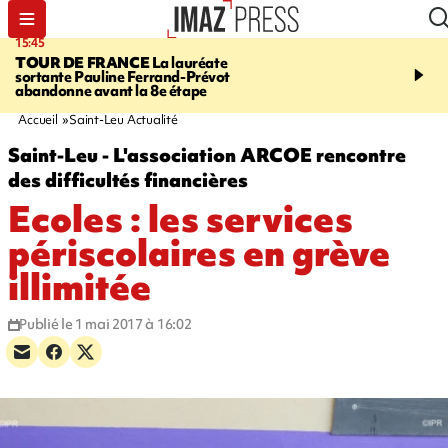
15:45
20:17
TOUR DE FRANCE
La lauréate
À RETENIR CE SOIR
Sé
sortante Pauline Ferrand-Prévot
routière, concours de nou
abandonne avant la 8e étape
du littoral fermée, courr
Darmanin et évacuation
Accueil
Saint-Leu Actualité
Saint-Leu - L'association ARCOE rencontre
des difficultés financières
Ecoles : les services
périscolaires en grève
illimitée
Publié le 1 mai 2017 à 16:02