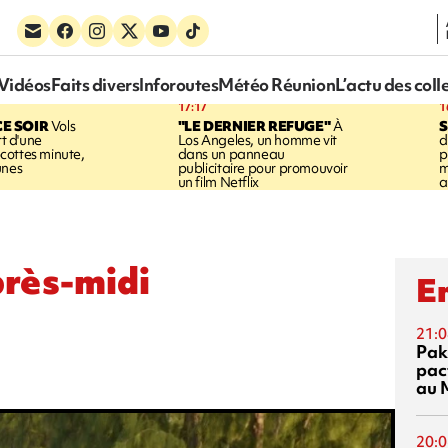
Vidéos
Faits divers
Inforoutes
Météo Réunion
L’actu des coll
17:17
1
CE SOIR
Vols
"LE DERNIER REFUGE"
À
S
rt d'une
Los Angeles, un homme vit
d
cottes minute,
dans un panneau
p
unes
publicitaire pour promouvoir
m
un film Netflix
a
après-midi
En
21:0
Pak
pac
au 
20:0