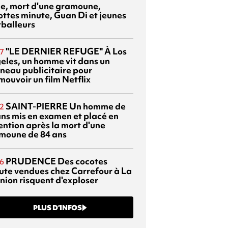
sie, mort d'une gramoune,
ottes minute, Guan Di et jeunes
tballeurs
"LE DERNIER REFUGE"
À Los
7
eles, un homme vit dans un
neau publicitaire pour
mouvoir un film Netflix
SAINT-PIERRE
Un homme de
2
ans mis en examen et placé en
ention après la mort d'une
moune de 84 ans
PRUDENCE
Des cocotes
6
ute vendues chez Carrefour à La
nion risquent d'exploser
PLUS D’INFOS