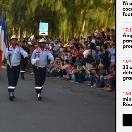
l'A
coc
foo
17:1
Ang
pan
pro
16:3
23 
dét
gra
16:1
min
Réu