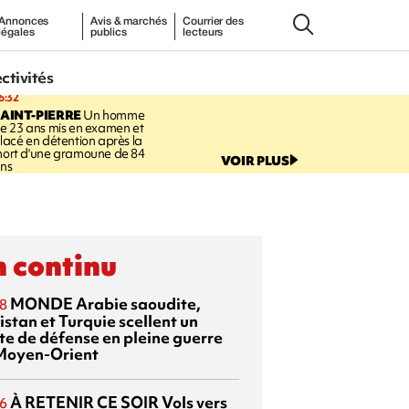
Annonces
Avis & marchés
Courrier des
légales
publics
lecteurs
ectivités
6:32
AINT-PIERRE
Un homme
e 23 ans mis en examen et
lacé en détention après la
ort d'une gramoune de 84
VOIR PLUS
ns
 continu
MONDE
Arabie saoudite,
8
istan et Turquie scellent un
te de défense en pleine guerre
Moyen-Orient
À RETENIR CE SOIR
Vols vers
6