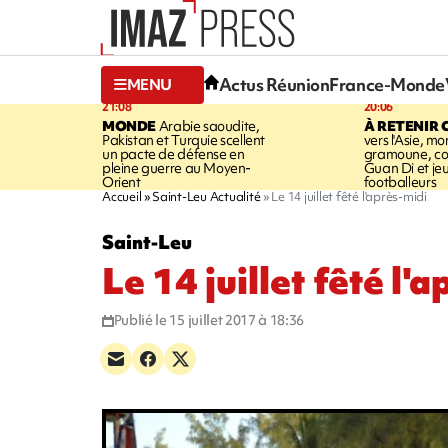
Actus Réunion
France-Monde
MENU
21:08
20:06
MONDE
Arabie saoudite,
À RETENIR 
Pakistan et Turquie scellent
vers l'Asie, mo
un pacte de défense en
gramoune, co
pleine guerre au Moyen-
Guan Di et je
Orient
footballeurs
Accueil
Saint-Leu Actualité
Le 14 juillet fêté l'après-midi
Saint-Leu
Le 14 juillet fêté l'
Publié le 15 juillet 2017 à 18:36