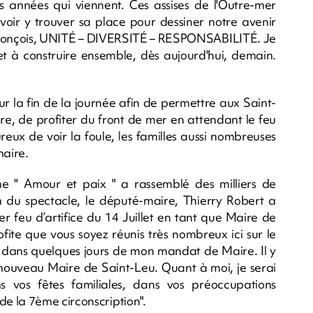
s années qui viennent. Ces assises de l'Outre-mer
voir y trouver sa place pour dessiner notre avenir
a conçois, UNITÉ – DIVERSITÉ – RESPONSABILITÉ. Je
t et à construire ensemble, dès aujourd'hui, demain.
sur la fin de la journée afin de permettre aux Saint-
ire, de profiter du front de mer en attendant le feu
ureux de voir la foule, les familles aussi nombreuses
maire.
me " Amour et paix " a rassemblé des milliers de
in du spectacle, le député-maire, Thierry Robert a
r feu d’artifice du 14 Juillet en tant que Maire de
rofite que vous soyez réunis très nombreux ici sur le
r dans quelques jours de mon mandat de Maire. Il y
 nouveau Maire de Saint-Leu. Quant à moi, je serai
s vos fêtes familiales, dans vos préoccupations
e la 7ème circonscription".