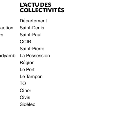
L’ACTU DES
COLLECTIVITÉS
Département
daction
Saint-Denis
rs
Saint-Paul
CCIR
Saint-Pierre
 gadyamb
La Possession
Région
Le Port
Le Tampon
TO
Cinor
Civis
Sidélec