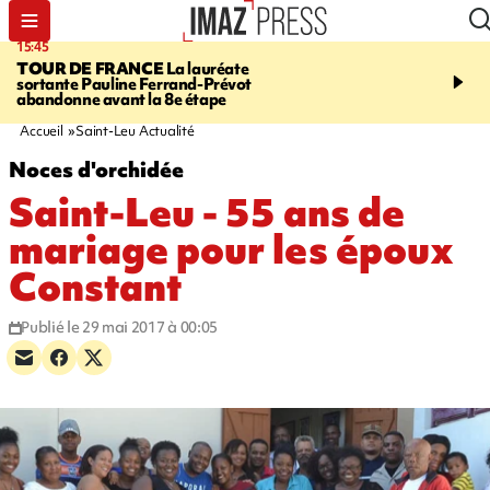
15:45
20:17
TOUR DE FRANCE
La lauréate
À RETENIR CE SOIR
Sé
sortante Pauline Ferrand-Prévot
routière, concours de nou
abandonne avant la 8e étape
du littoral fermée, courr
Darmanin et évacuation
Accueil
Saint-Leu Actualité
Noces d'orchidée
Saint-Leu - 55 ans de
mariage pour les époux
Constant
Publié le 29 mai 2017 à 00:05