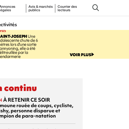
Annonces
Avis & marchés
Courrier des
légales
publics
lecteurs
ectivités
9:05
AINT-JOSEPH
Une
dolescente chute de 6
ètres lors d'une sortie
annyoning, elle a été
élitreuillée par la
VOIR PLUS
endarmerie
 continu
À RETENIR CE SOIR
4
moune rouée de coups, cycliste,
ishy, personne disparue et
mpion de para-natation