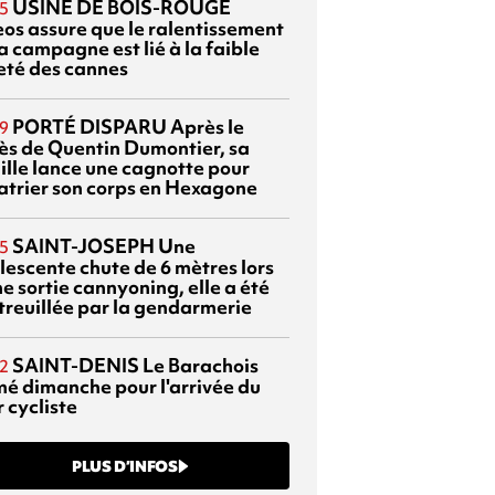
USINE DE BOIS-ROUGE
5
eos assure que le ralentissement
a campagne est lié à la faible
eté des cannes
PORTÉ DISPARU
Après le
9
ès de Quentin Dumontier, sa
ille lance une cagnotte pour
atrier son corps en Hexagone
SAINT-JOSEPH
Une
5
lescente chute de 6 mètres lors
e sortie cannyoning, elle a été
itreuillée par la gendarmerie
SAINT-DENIS
Le Barachois
2
mé dimanche pour l'arrivée du
 cycliste
PLUS D’INFOS