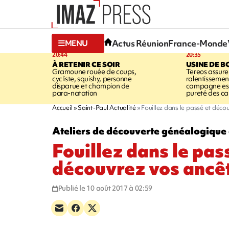
Actus Réunion
France-Monde
MENU
20:44
20:35
À RETENIR CE SOIR
USINE DE B
Gramoune rouée de coups,
Tereos assure
cycliste, squishy, personne
ralentissemen
disparue et champion de
campagne est l
para-natation
pureté des c
Accueil
Saint-Paul Actualité
Fouillez dans le passé et déco
Ateliers de découverte généalogique
Fouillez dans le pas
découvrez vos ancê
Publié le 10 août 2017 à 02:59