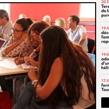
20:3
Ter
de l
pur
19:4
déc
fam
rap
19:0
ado
d'un
hél
17:5
fer
Tour