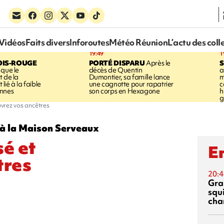
Vidéos
Faits divers
Inforoutes
Météo Réunion
L’actu des coll
19:49
1
OIS-ROUGE
PORTÉ DISPARU
Après le
S
 que le
décès de Quentin
a
t de la
Dumontier, sa famille lance
m
ié à la faible
une cagnotte pour rapatrier
c
annes
son corps en Hexagone
h
g
uvrez vos ancêtres
 à la Maison Serveaux
sé et
En
tres
20:4
Gra
squ
cha