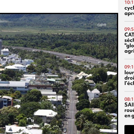
10:1
cyc
aprè
09:5
CA
séc
"glo
agri
09:1
lour
droi
l’é
08:1
SAI
rou
en 