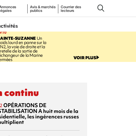
Annonces
Avis & marchés
Courrier des
légales
publics
lecteurs
ectivités
9:10
SAINTE-SUZANNE
Un
oids lourd en panne sur la
N2, la voie de droite et la
retelle de la sortie de
’échangeur de la Marine
VOIR PLUS
ermées
 continu
OPÉRATIONS DE
2
TABILISATION
A huit mois de la
identielle, les ingérences russes
ultiplient