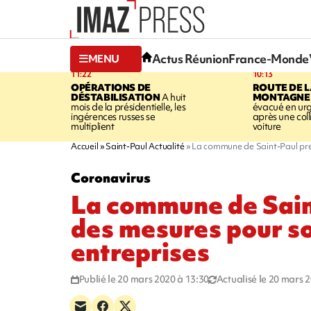
Actus Réunion
France-Monde
MENU
11:22
10:13
OPÉRATIONS DE
ROUTE DE 
DÉSTABILISATION
A huit
MONTAGNE
mois de la présidentielle, les
évacué en ur
ingérences russes se
après une coll
multiplient
voiture
Accueil
Saint-Paul Actualité
La commune de Saint-Paul pren
Coronavirus
La commune de Sain
des mesures pour so
entreprises
Publié le 20 mars 2020 à 13:30
Actualisé le 20 mars 