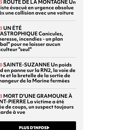
ROUTE DE LA MONTAGNE
Un
3
liste évacué en urgence absolue
s une collision avec une voiture
UN ÉTÉ
3
TASTROPHIQUE
Canicules,
heresse, incendies - un plan
bal" pour ne laisser aucun
culteur "seul"
SAINTE-SUZANNE
Un poids
0
d en panne sur la RN2, la voie de
te et la bretelle de la sortie de
changeur de la Marine fermées
MORT D'UNE GRAMOUNE À
3
NT-PIERRE
La victime a été
ée de coups, un suspect toujours
garde à vue
PLUS D’INFOS