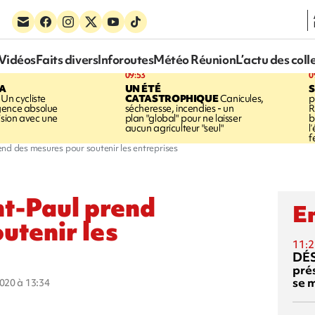
Vidéos
Faits divers
Inforoutes
Météo Réunion
L’actu des coll
09:53
0
LA
UN ÉTÉ
Un cycliste
CATASTROPHIQUE
Canicules,
p
gence absolue
sécheresse, incendies - un
R
ision avec une
plan "global" pour ne laisser
b
aucun agriculteur "seul"
l
f
d des mesures pour soutenir les entreprises
t-Paul prend
En
utenir les
11:2
DÉS
prés
se m
2020 à 13:34