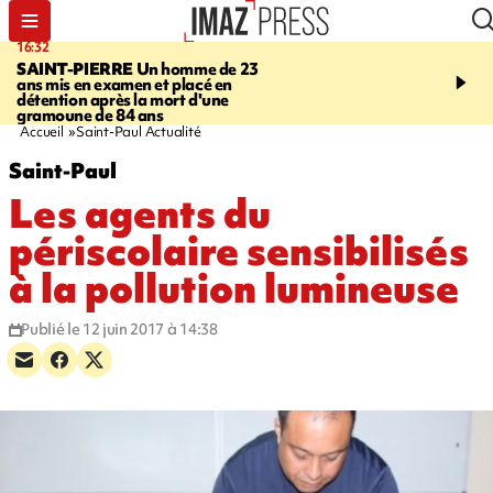
16:32
21:08
SAINT-PIERRE
Un homme de 23
MONDE
Arabie saoudit
ans mis en examen et placé en
et Turquie scellent un p
détention après la mort d'une
défense en pleine guerr
gramoune de 84 ans
Orient
Accueil
Saint-Paul Actualité
Saint-Paul
Les agents du
périscolaire sensibilisés
à la pollution lumineuse
Publié le 12 juin 2017 à 14:38