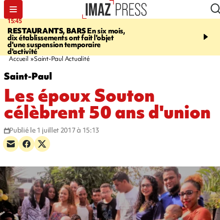
15:45
17:17
RESTAURANTS, BARS
En six mois,
"LE DERNIER REFUG
dix établissements ont fait l'objet
Angeles, un homme vit 
d'une suspension temporaire
panneau publicitaire po
d'activité
promouvoir un film Netf
Accueil
Saint-Paul Actualité
Saint-Paul
Les époux Souton
célèbrent 50 ans d'union
Publié le 1 juillet 2017 à 15:13