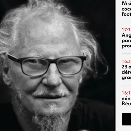
l'A
coc
foo
17:1
Ang
pan
pro
16:3
23 
dét
gra
16:1
min
Réu