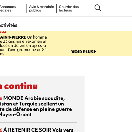
Annonces
Avis & marchés
Courrier des
légales
publics
lecteurs
ectivités
6:32
AINT-PIERRE
Un homme
e 23 ans mis en examen et
lacé en détention après la
ort d'une gramoune de 84
VOIR PLUS
ns
 continu
MONDE
Arabie saoudite,
8
istan et Turquie scellent un
te de défense en pleine guerre
Moyen-Orient
À RETENIR CE SOIR
Vols vers
6