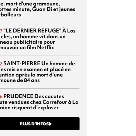
sie, mort d'une gramoune,
ottes minute, Guan Di et jeunes
tballeurs
"LE DERNIER REFUGE"
À Los
7
eles, un homme vit dans un
neau publicitaire pour
mouvoir un film Netflix
SAINT-PIERRE
Un homme de
2
ans mis en examen et placé en
ention après la mort d'une
moune de 84 ans
PRUDENCE
Des cocotes
6
ute vendues chez Carrefour à La
nion risquent d'exploser
PLUS D’INFOS