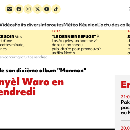
Vidéos
Faits divers
Inforoutes
Météo Réunion
L’actu des coll
17:17
1
CE SOIR
Vols
"LE DERNIER REFUGE"
À
S
rt d'une
Los Angeles, un homme vit
d
cottes minute,
dans un panneau
p
unes
publicitaire pour promouvoir
m
un film Netflix
a
en concert gratuit ce vendredi
ie de son dixième album "Monmon"
anyèl Waro en
En
vendredi
21:0
Pak
pac
au 
20:0