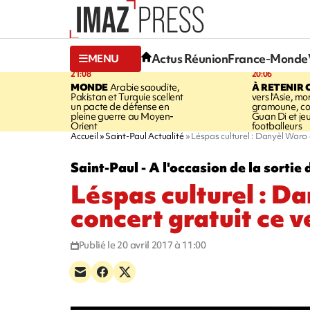
Actus Réunion
France-Monde
MENU
21:08
20:06
MONDE
Arabie saoudite,
À RETENIR 
Pakistan et Turquie scellent
vers l'Asie, mo
un pacte de défense en
gramoune, co
pleine guerre au Moyen-
Guan Di et je
Orient
footballeurs
Accueil
Saint-Paul Actualité
Léspas culturel : Danyèl Waro 
Saint-Paul - A l'occasion de la sort
Léspas culturel : D
concert gratuit ce 
Publié le 20 avril 2017 à 11:00