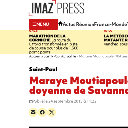
Actus Réunion
France-Monde
MENU
07:23
07:00
MARATHON DE LA
LA MÉTÉO 
CORNICHE
La route du
MATANTE R
Littoral transformée en piste
vendredi sous 
de course pour plus de 1.300
participants
Accueil
Saint-Paul Actualité
Maraye Moutiapoulé, 104 ans
Saint-Paul
Maraye Moutiapoulé
doyenne de Savann
Publié le 24 septembre 2015 à 11:22