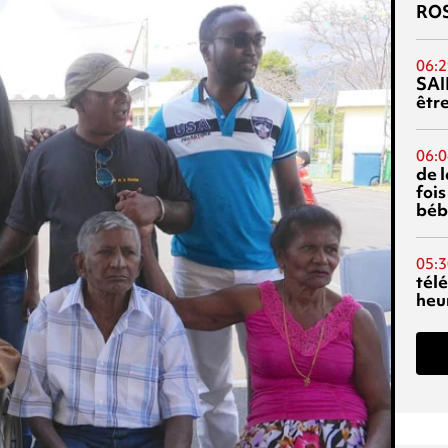
RO
06:2
SAI
êtr
06:0
de 
fois
béb
05:3
tél
heu