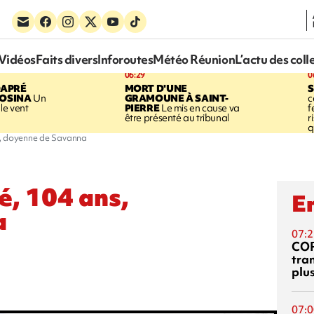
Vidéos
Faits divers
Inforoutes
Météo Réunion
L’actu des coll
06:29
0
DAPRÉ
MORT D'UNE
OSINA
Un
GRAMOUNE À SAINT-
c
le vent
PIERRE
Le mis en cause va
f
être présenté au tribunal
r
q
, doyenne de Savanna
, 104 ans,
En
a
07:2
CO
tra
plu
07:0