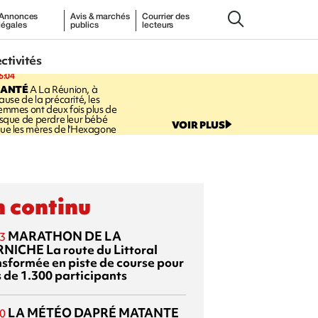
Annonces
Avis & marchés
Courrier des
légales
publics
lecteurs
ectivités
6:04
SANTÉ
A La Réunion, à
ause de la précarité, les
emmes ont deux fois plus de
isque de perdre leur bébé
VOIR PLUS
ue les mères de l'Hexagone
 continu
MARATHON DE LA
3
RNICHE
La route du Littoral
nsformée en piste de course pour
s de 1.300 participants
LA MÉTÉO DAPRÉ MATANTE
0