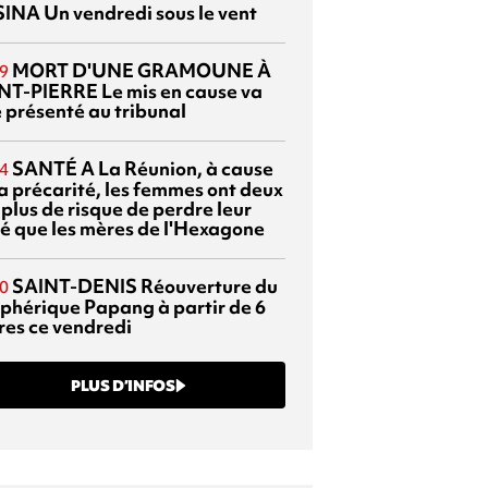
SINA
Un vendredi sous le vent
MORT D'UNE GRAMOUNE À
9
NT-PIERRE
Le mis en cause va
e présenté au tribunal
SANTÉ
A La Réunion, à cause
4
la précarité, les femmes ont deux
 plus de risque de perdre leur
é que les mères de l'Hexagone
SAINT-DENIS
Réouverture du
0
éphérique Papang à partir de 6
res ce vendredi
PLUS D’INFOS