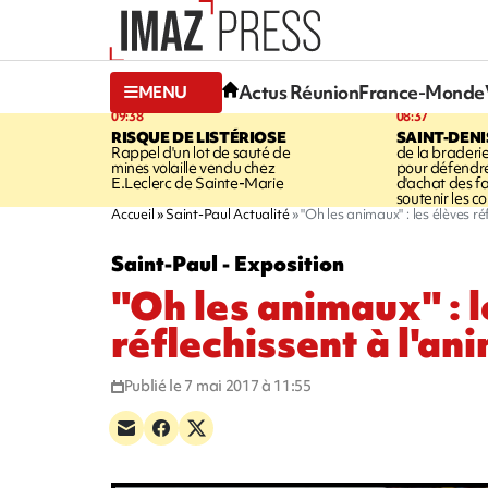
Actus Réunion
France-Monde
MENU
09:38
08:37
RISQUE DE LISTÉRIOSE
SAINT-DENI
Rappel d'un lot de sauté de
de la braderie
mines volaille vendu chez
pour défendre
E.Leclerc de Sainte-Marie
d'achat des fa
soutenir les 
Accueil
Saint-Paul Actualité
"Oh les animaux" : les élèves ré
Saint-Paul - Exposition
"Oh les animaux" : l
réflechissent à l'an
Publié le 7 mai 2017 à 11:55