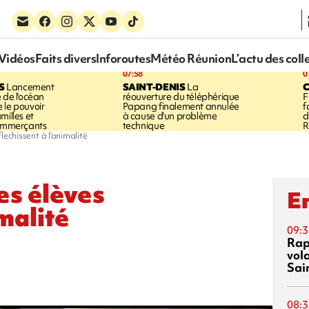
Vidéos
Faits divers
Inforoutes
Météo Réunion
L’actu des coll
07:58
0
S
Lancement
SAINT-DENIS
La
 de l'océan
réouverture du téléphérique
F
 le pouvoir
Papang finalement annulée
f
milles et
à cause d'un problème
d
commerçants
technique
R
flechissent à l'animalité
es élèves
En
imalité
09:3
Rap
vol
Sai
08:3