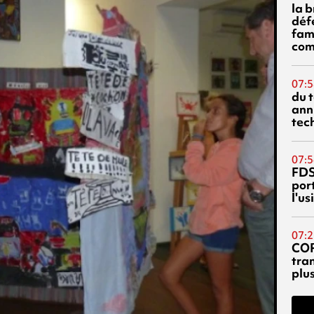
la 
déf
fami
com
07:5
du 
ann
tec
07:5
FDS
port
l'u
07:2
CO
tra
plu