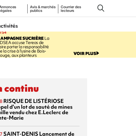
Annonces
Avis & marchés
Courrier des
légales
publics
lecteurs
ectivités
7:54
CAMPAGNE SUCRIÈRE
La
DSEA accuse Tereos de
aire porter la responsabilité
e la crise à l'usine de Bois-
VOIR PLUS
ouge, aux planteurs
 continu
RISQUE DE LISTÉRIOSE
8
pel d'un lot de sauté de mines
aille vendu chez E.Leclerc de
nte-Marie
SAINT-DENIS
Lancement de
7