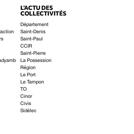
L’ACTU DES
COLLECTIVITÉS
Département
daction
Saint-Denis
rs
Saint-Paul
CCIR
Saint-Pierre
 gadyamb
La Possession
Région
Le Port
Le Tampon
TO
Cinor
Civis
Sidélec