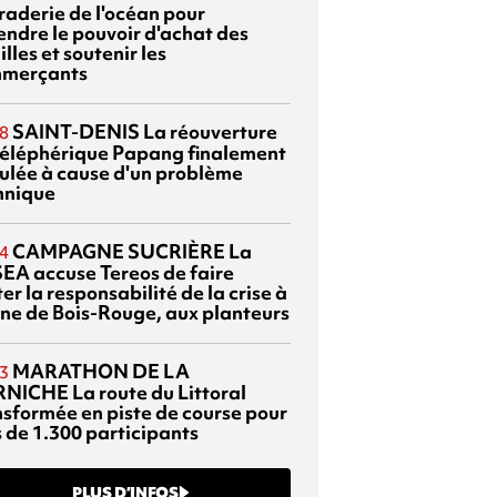
braderie de l'océan pour
endre le pouvoir d'achat des
lles et soutenir les
merçants
SAINT-DENIS
La réouverture
8
téléphérique Papang finalement
ulée à cause d'un problème
hnique
CAMPAGNE SUCRIÈRE
La
4
EA accuse Tereos de faire
er la responsabilité de la crise à
sine de Bois-Rouge, aux planteurs
MARATHON DE LA
3
RNICHE
La route du Littoral
nsformée en piste de course pour
s de 1.300 participants
PLUS D’INFOS