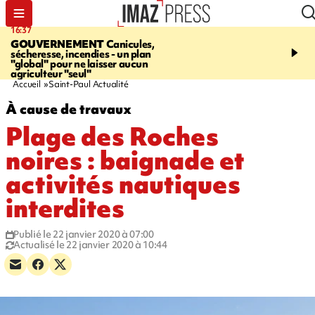
16:37
20:23
GOUVERNEMENT
Canicules,
À RETENIR CE SOIR
H
sécheresse, incendies - un plan
interpellé, coprs retrouv
"global" pour ne laisser aucun
conducteurs, fin de grèv
agriculteur "seul"
maltraités
Accueil
Saint-Paul Actualité
À cause de travaux
Plage des Roches
noires : baignade et
activités nautiques
interdites
Publié le 22 janvier 2020 à 07:00
Actualisé le 22 janvier 2020 à 10:44