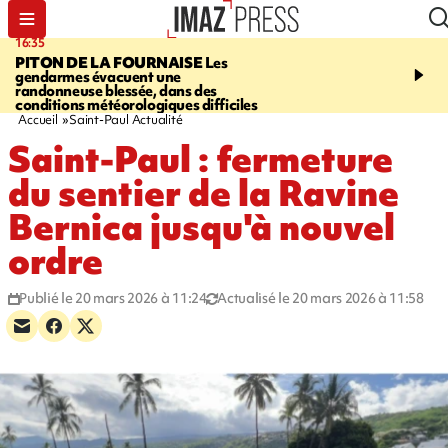
16:35
06:58
PITON DE LA FOURNAISE
Les
À LA UNE CE MATIN
M
gendarmes évacuent une
la Corniche, Cascade bl
randonneuse blessée, dans des
touristes de retour en G
conditions météorologiques difficiles
insolite, marins indonés
Accueil
Saint-Paul Actualité
Saint-Paul : fermeture
du sentier de la Ravine
Bernica jusqu'à nouvel
ordre
Publié le 20 mars 2026 à 11:24
Actualisé le 20 mars 2026 à 11:58