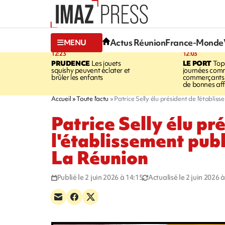
Actus Réunion
France-Monde
MENU
12:23
12:03
PRUDENCE
Les jouets
LE PORT
Top
squishy peuvent éclater et
journées comm
brûler les enfants
commerçants 
de bonnes aff
Accueil
Toute l'actu
Patrice Selly élu président de l'établis
Patrice Selly élu pr
l'établissement publ
La Réunion
Publié le 2 juin 2026 à 14:15
Actualisé le 2 juin 2026 