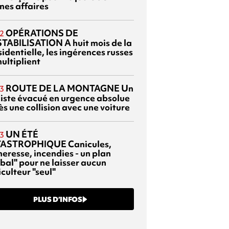
nes affaires
OPÉRATIONS DE
2
TABILISATION
A huit mois de la
identielle, les ingérences russes
ultiplient
ROUTE DE LA MONTAGNE
Un
3
liste évacué en urgence absolue
s une collision avec une voiture
UN ÉTÉ
3
TASTROPHIQUE
Canicules,
heresse, incendies - un plan
bal" pour ne laisser aucun
culteur "seul"
PLUS D’INFOS