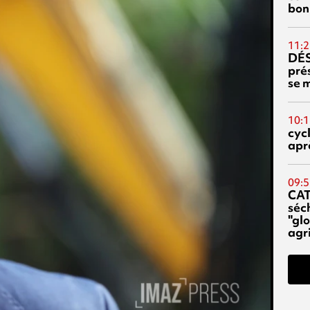
bon
11:2
DÉS
prés
se m
10:1
cyc
aprè
09:5
CA
séc
"glo
agri