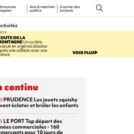
Annonces
Avis & marchés
Courrier des
légales
publics
lecteurs
ectivités
0:13
OUTE DE LA
MONTAGNE
Un cycliste
vacué en urgence absolue
près une collision avec une
VOIR PLUS
oiture
 continu
PRUDENCE
Les jouets squishy
3
ent éclater et brûler les enfants
LE PORT
Top départ des
3
rnées commerciales - 160
merçants pour 10 jours de