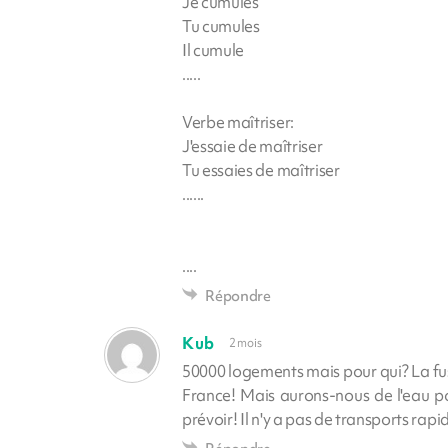
Je cumules
Tu cumules
Il cumule
.....
Verbe maîtriser:
J'essaie de maîtriser
Tu essaies de maîtriser
......
....
Répondre
Kub
2 mois
50000 logements mais pour qui? La fus
France! Mais aurons-nous de l'eau pour t
prévoir! Il n'y a pas de transports rapi