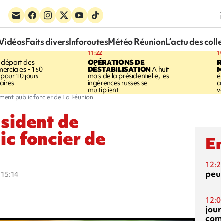
Vidéos
Faits divers
Inforoutes
Météo Réunion
L’actu des coll
11:22
1
 départ des
OPÉRATIONS DE
R
erciales - 160
DÉSTABILISATION
A huit
pour 10 jours
mois de la présidentielle, les
é
aires
ingérences russes se
a
multiplient
v
sement public foncier de La Réunion
ésident de
ic foncier de
En
12:2
peuv
à 15:14
12:0
jou
com