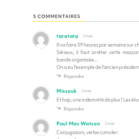
5 COMMENTAIRES
taratata
2 mois
Il va faire 39 heures par semaine sur
Sérieux, il faut arrêter cette masca
bande organisée...
On a eu l'exemple de l'ancien présiden
Répondre
Missouk
2 mois
Et hop, une indemnité de plus ! Les élus 
Répondre
Paul Mac Watson
2 mois
Conjugaison, verbe cumuler: