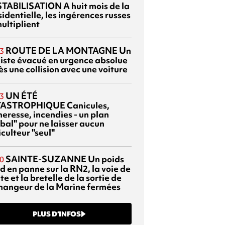
TABILISATION
A huit mois de la
identielle, les ingérences russes
ultiplient
ROUTE DE LA MONTAGNE
Un
3
liste évacué en urgence absolue
s une collision avec une voiture
UN ÉTÉ
3
TASTROPHIQUE
Canicules,
heresse, incendies - un plan
bal" pour ne laisser aucun
culteur "seul"
SAINTE-SUZANNE
Un poids
0
d en panne sur la RN2, la voie de
te et la bretelle de la sortie de
changeur de la Marine fermées
PLUS D’INFOS