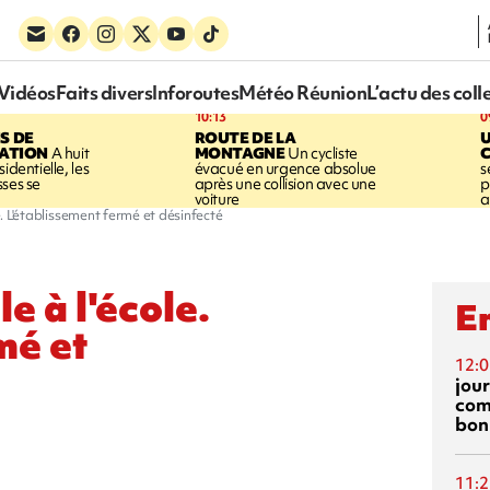
Vidéos
Faits divers
Inforoutes
Météo Réunion
L’actu des coll
10:13
0
S DE
ROUTE DE LA
U
SATION
A huit
MONTAGNE
Un cycliste
identielle, les
évacué en urgence absolue
s
sses se
après une collision avec une
p
voiture
a
e. L'établissement fermé et désinfecté
e à l'école.
En
mé et
12:0
jou
com
bon
11:2