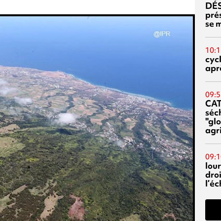
DÉS
prés
se m
10:1
cyc
aprè
09:5
CA
séc
"glo
agri
09:1
lour
droi
l’é