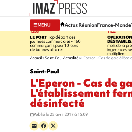
Actus Réunion
France-Monde
MENU
12:03
11:22
LE PORT
Top départ des
OPÉRATION
journées commerciales - 160
DÉSTABILI
commerçants pour 10 jours
mois de la prés
de bonnes affaires
ingérences ru
multiplient
Accueil
Saint-Paul Actualité
L'Eperon - Cas de gale à l'écol
Saint-Paul
L'Eperon - Cas de gal
L'établissement fer
désinfecté
Publié le 25 avril 2017 à 15:09