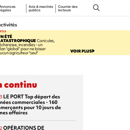
Annonces
Avis & marchés
Courrier des
légales
publics
lecteurs
ectivités
9:53
N ÉTÉ
CATASTROPHIQUE
Canicules,
écheresse, incendies - un
lan "global" pour ne laisser
VOIR PLUS
ucun agriculteur "seul"
 continu
LE PORT
Top départ des
3
rnées commerciales - 160
merçants pour 10 jours de
nes affaires
OPÉRATIONS DE
2