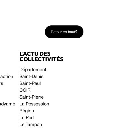
Retour en haut
L’ACTU DES
COLLECTIVITÉS
Département
daction
Saint-Denis
rs
Saint-Paul
CCIR
Saint-Pierre
 gadyamb
La Possession
Région
Le Port
Le Tampon