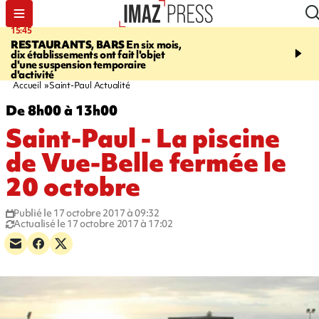
15:45
17:17
RESTAURANTS, BARS
En six mois,
"LE DERNIER REFUG
dix établissements ont fait l'objet
Angeles, un homme vit 
d'une suspension temporaire
panneau publicitaire po
d'activité
promouvoir un film Netf
Accueil
Saint-Paul Actualité
De 8h00 à 13h00
Saint-Paul - La piscine
de Vue-Belle fermée le
20 octobre
Publié le 17 octobre 2017 à 09:32
Actualisé le 17 octobre 2017 à 17:02