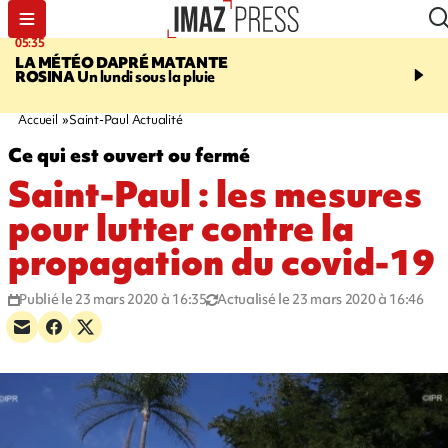
05:35
07:47
LA MÉTÉO DAPRÉ MATANTE
MAYOTTE
Une femme e
ROSINA
Un lundi sous la pluie
ses deux enfants meure
l'incendie de leur maiso
Accueil
Saint-Paul Actualité
Ce qui est ouvert ou fermé
Saint-Paul : les mesures
pour lutter contre la
propagation du covid-19
Publié le 23 mars 2020 à 16:35
Actualisé le 23 mars 2020 à 16:46