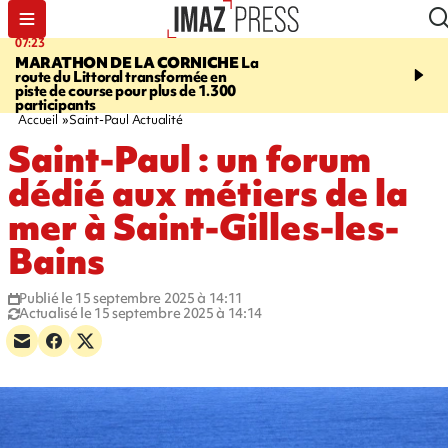
07:23
08:37
MARATHON DE LA CORNICHE
La
SAINT-DENIS
Lancemen
route du Littoral transformée en
braderie de l'océan pour
piste de course pour plus de 1.300
pouvoir d'achat des fami
participants
soutenir les commerçan
Accueil
Saint-Paul Actualité
Saint-Paul : un forum
dédié aux métiers de la
mer à Saint-Gilles-les-
Bains
Publié le 15 septembre 2025 à 14:11
Actualisé le 15 septembre 2025 à 14:14