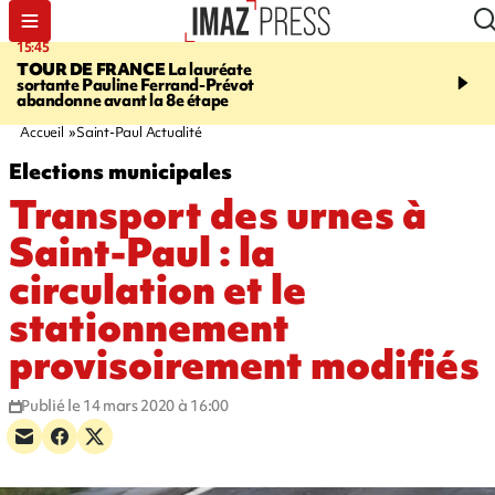
15:45
20:17
TOUR DE FRANCE
La lauréate
À RETENIR CE SOIR
Sé
sortante Pauline Ferrand-Prévot
routière, concours de nou
abandonne avant la 8e étape
du littoral fermée, courr
Darmanin et évacuation
Accueil
Saint-Paul Actualité
Elections municipales
Transport des urnes à
Saint-Paul : la
circulation et le
stationnement
provisoirement modifiés
Publié le 14 mars 2020 à 16:00