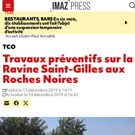
15:45
17:17
RESTAURANTS, BARS
En six mois,
"LE DERNIER REFUG
dix établissements ont fait l'objet
Angeles, un homme vit 
d'une suspension temporaire
panneau publicitaire po
d'activité
promouvoir un film Netf
Accueil
Saint-Paul Actualité
TCO
Travaux préventifs sur la
Ravine Saint-Gilles aux
Roches Noires
Publié le 13 décembre 2019 à 14:11
Actualisé le 14 décembre 2019 à 16:42