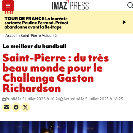
15:45
20:17
TOUR DE FRANCE
La lauréate
À RETENIR CE SOIR
Sé
sortante Pauline Ferrand-Prévot
routière, concours de nou
abandonne avant la 8e étape
du littoral fermée, courr
Darmanin et évacuation
Accueil
Saint-Pierre Actualité
Le meilleur du handball
Saint-Pierre : du très
beau monde pour le
Challenge Gaston
Richardson
Publié le 5 juillet 2025 à 16:24
Actualisé le 5 juillet 2025 à 16:25