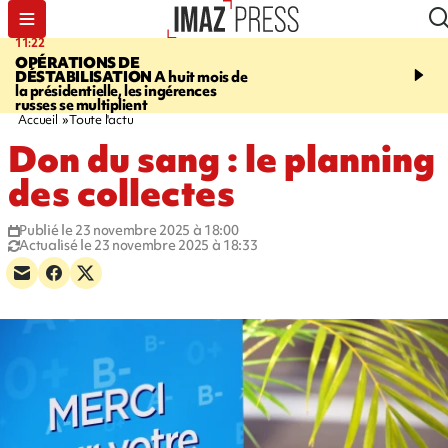
11:22
14:51
OPÉRATIONS DE
PARA-NATATION
Le P
DÉSTABILISATION
A huit mois de
Rivière triple champion
la présidentielle, les ingérences
russes se multiplient
Accueil
Toute l'actu
Don du sang : le planning
des collectes
Publié le 23 novembre 2025 à 18:00
Actualisé le 23 novembre 2025 à 18:33