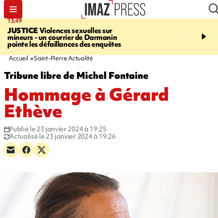
13:49
17:59
JUSTICE
Violences sexuelles sur
INFOROUTE
Marathon 
mineurs - un courrier de Darmanin
Corniche - la route du L
pointe les défaillances des enquêtes
ce dimanche matin dans 
Nord-Ouest
Accueil
Saint-Pierre Actualité
Tribune libre de Michel Fontaine
Hommage à Gérard
Ethève
Publié le 23 janvier 2024 à 19:25
Actualisé le 23 janvier 2024 à 19:26