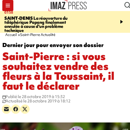
07:58
10:02
SAINT-DENIS
La réouverture du
FOOT
Trois jeunes réun
téléphérique Papang finalement
intègrent des centres d
annulée à cause d'un problème
prestigieux et visent le
technique
professionnel
Accueil
Saint-Pierre Actualité
Dernier jour pour envoyer son dossier
Saint-Pierre : si vous
souhaitez vendre des
fleurs à la Toussaint, il
faut le déclarer
Publié le 28 octobre 2019 à 15:32
Actualisé le 28 octobre 2019 à 18:12