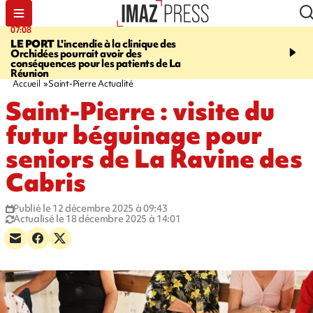
07:08
09:56
LE PORT
L'incendie à la clinique des
VIOLENCES SEXUELL
Orchidées pourrait avoir des
MINEURS
L'association 
conséquences pour les patients de La
judiciaire dénonce une "
Réunion
Darmanin
Accueil
Saint-Pierre Actualité
Saint-Pierre : visite du
futur béguinage pour
seniors de La Ravine des
Cabris
Publié le 12 décembre 2025 à 09:43
Actualisé le 18 décembre 2025 à 14:01