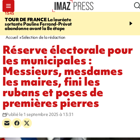
15:45
20:17
TOUR DE FRANCE
La lauréate
À RETENIR CE SOIR
Sé
sortante Pauline Ferrand-Prévot
routière, concours de nou
abandonne avant la 8e étape
du littoral fermée, courr
Darmanin et évacuation
Accueil
Sélection de la rédaction
Réserve électorale pour
les municipales :
Messieurs, mesdames
les maires, fini les
rubans et poses de
premières pierres
Publié le 1 septembre 2025 à 13:31