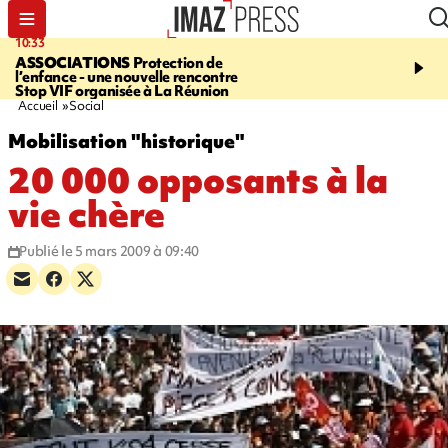
10:33
15:03
ASSOCIATIONS
Protection de
CANADA
Vaste feu de 
l’enfance - une nouvelle rencontre
l'ouest du pays, 20.000 
Stop VIF organisée à La Réunion
l'état d'urgence déclaré
Accueil
Social
Mobilisation "historique"
20 000 opposants à la
vie chère
Publié le 5 mars 2009 à 09:40