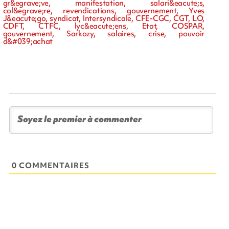
gr&egrave;ve, manifestation, salari&eacute;s,
col&egrave;re, revendications, gouvernement, Yves
J&eacute;go, syndicat, Intersyndicale, CFE-CGC, CGT, LO,
CDFT, CTFC, lyc&eacute;ens, Etat, COSPAR,
gouvernement, Sarkozy, salaires, crise, pouvoir
d&#039;achat
0 COMMENTAIRES