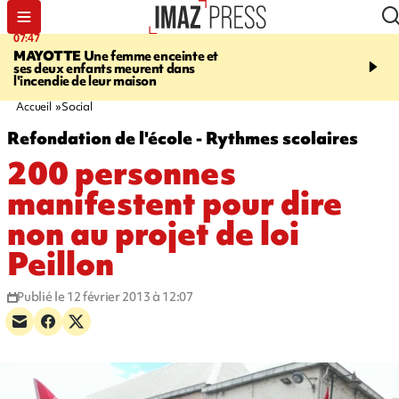
07:47
10:48
MAYOTTE
Une femme enceinte et
MALAISE
L'acteur fran
ses deux enfants meurent dans
Christophe Lambert s'e
l'incendie de leur maison
pleine séance de dédica
Etats-Unis. Vidéo sur no
Accueil
Social
Refondation de l'école - Rythmes scolaires
200 personnes
manifestent pour dire
non au projet de loi
Peillon
Publié le 12 février 2013 à 12:07