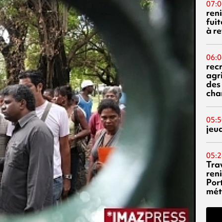
07:0
reni
fuit
à re
06:0
rec
agr
des 
cha
05:5
jeu
05:2
Tra
reni
Por
mét