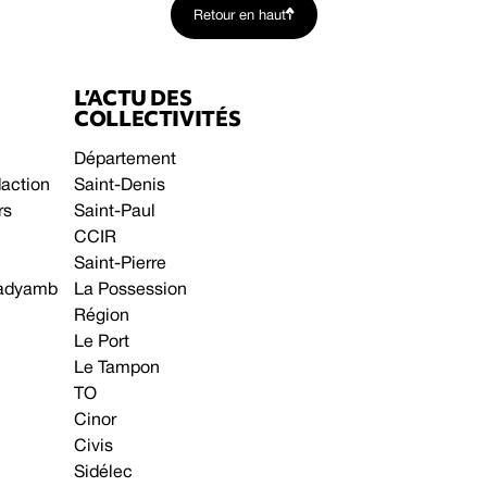
Retour en haut
L’ACTU DES
COLLECTIVITÉS
Département
daction
Saint-Denis
rs
Saint-Paul
CCIR
Saint-Pierre
 gadyamb
La Possession
Région
Le Port
Le Tampon
TO
Cinor
Civis
Sidélec