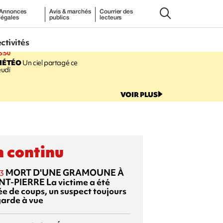
Annonces
Avis & marchés
Courrier des
légales
publics
lecteurs
ectivités
5:50
MÉTÉO
Un ciel partagé ce
eudi
VOIR PLUS
 continu
MORT D'UNE GRAMOUNE À
3
NT-PIERRE
La victime a été
ée de coups, un suspect toujours
garde à vue