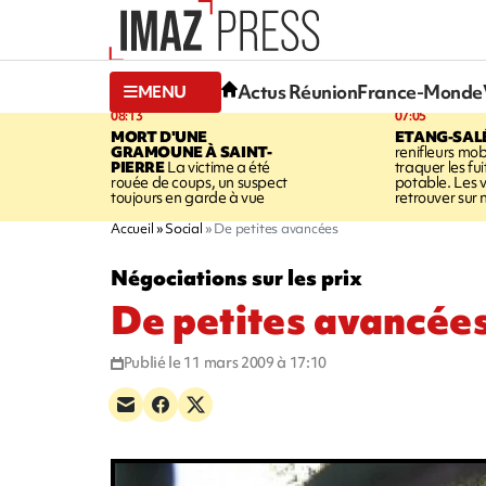
Actus Réunion
France-Monde
MENU
08:13
07:05
MORT D'UNE
ETANG-SAL
GRAMOUNE À SAINT-
renifleurs mob
PIERRE
La victime a été
traquer les fu
rouée de coups, un suspect
potable. Les v
toujours en garde à vue
retrouver sur n
Accueil
Social
De petites avancées
Négociations sur les prix
De petites avancée
Publié le 11 mars 2009 à 17:10