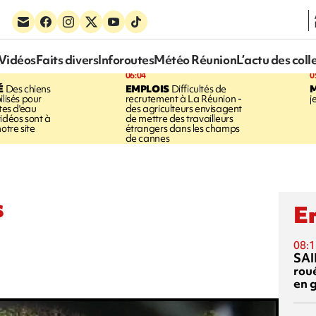
Vidéos
Faits divers
Inforoutes
Météo Réunion
L’actu des coll
06:04
0
É
Des chiens
EMPLOIS
Difficultés de
ilisés pour
recrutement à La Réunion -
j
ites d'eau
des agriculteurs envisagent
idéos sont à
de mettre des travailleurs
otre site
étrangers dans les champs
de cannes
s
En
08:1
SAI
rou
en 