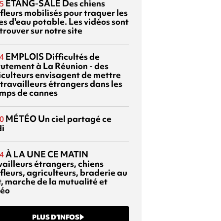
ETANG-SALÉ
Des chiens
5
fleurs mobilisés pour traquer les
es d'eau potable. Les vidéos sont
trouver sur notre site
EMPLOIS
Difficultés de
4
rutement à La Réunion - des
iculteurs envisagent de mettre
travailleurs étrangers dans les
mps de cannes
MÉTÉO
Un ciel partagé ce
0
di
À LA UNE CE MATIN
4
vailleurs étrangers, chiens
fleurs, agriculteurs, braderie au
t, marche de la mutualité et
éo
PLUS D’INFOS