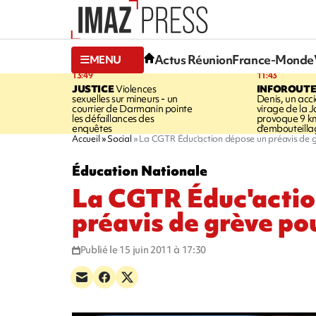
Actus Réunion
France-Monde
MENU
13:49
11:43
JUSTICE
Violences
INFOROUT
sexuelles sur mineurs - un
Denis, un acci
courrier de Darmanin pointe
virage de la 
les défaillances des
provoque 9 k
enquêtes
d'embouteilla
Accueil
Social
La CGTR Éduc'action dépose un préavis de 
Éducation Nationale
La CGTR Éduc'actio
préavis de grève po
Publié le 15 juin 2011 à 17:30