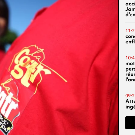
acci
Jam
d'e
11:2
con
enf
10:4
mot
per
réu
l'a
09:2
Att
ing