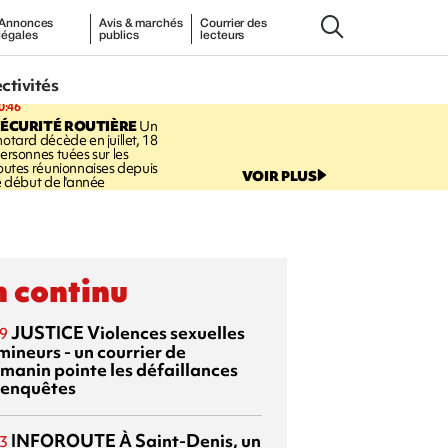
Annonces
Avis & marchés
Courrier des
légales
publics
lecteurs
ectivités
0:46
ÉCURITÉ ROUTIÈRE
Un
otard décède en juillet, 18
ersonnes tuées sur les
outes réunionnaises depuis
VOIR PLUS
e début de l'année
 continu
JUSTICE
Violences sexuelles
9
mineurs - un courrier de
manin pointe les défaillances
 enquêtes
INFOROUTE
À Saint-Denis, un
3