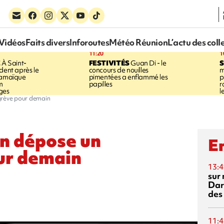
Vidéos
Faits divers
Inforoutes
Météo Réunion
L’actu des coll
11:20
1
E
À Saint-
FESTIVITÉS
Guan Di - le
S
dent après le
concours de nouilles
m
Jamaïque
pimentées a enflammé les
p
m
papilles
r
ges
l
grève pour demain
n dépose un
En
ur demain
13:4
sur 
Dar
des
11:4