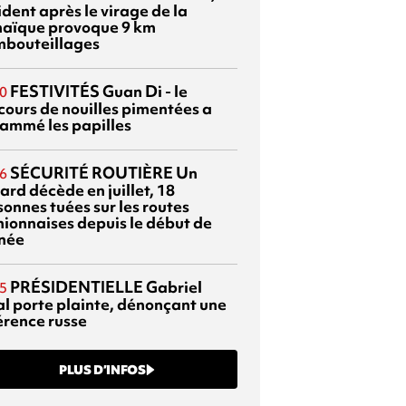
dent après le virage de la
aïque provoque 9 km
mbouteillages
FESTIVITÉS
Guan Di - le
0
cours de nouilles pimentées a
lammé les papilles
SÉCURITÉ ROUTIÈRE
Un
6
ard décède en juillet, 18
sonnes tuées sur les routes
nionnaises depuis le début de
nnée
PRÉSIDENTIELLE
Gabriel
5
al porte plainte, dénonçant une
érence russe
PLUS D’INFOS