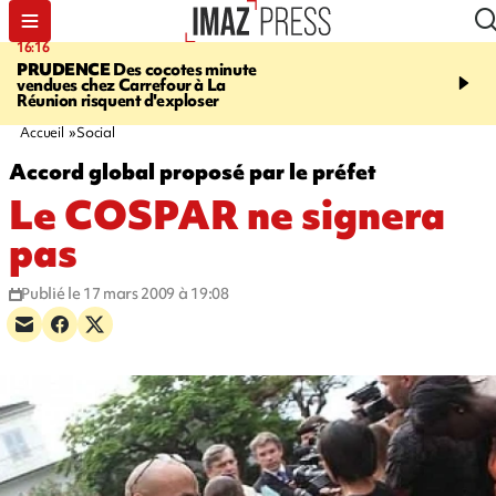
16:16
20:06
PRUDENCE
Des cocotes minute
À RETENIR CE SOIR
Vo
vendues chez Carrefour à La
l'Asie, mort d'une gram
Réunion risquent d'exploser
cocottes minute, Guan D
footballeurs
Accueil
Social
Accord global proposé par le préfet
Le COSPAR ne signera
pas
Publié le 17 mars 2009 à 19:08