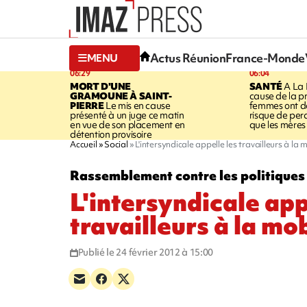
Actus Réunion
France-Monde
MENU
06:29
06:04
MORT D'UNE
SANTÉ
A La 
GRAMOUNE À SAINT-
cause de la pr
PIERRE
Le mis en cause
femmes ont de
présenté à un juge ce matin
risque de per
en vue de son placement en
que les mères
détention provisoire
Accueil
Social
L'intersyndicale appelle les travailleurs à la 
Rassemblement contre les politiques 
L'intersyndicale app
travailleurs à la mo
Publié le 24 février 2012 à 15:00