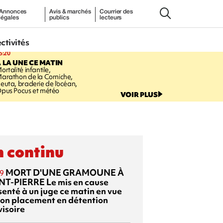
Annonces
Avis & marchés
Courrier des
légales
publics
lecteurs
ectivités
5:20
 LA UNE CE MATIN
ortalité infantile,
arathon de la Corniche,
euta, braderie de l'océan,
pus Pocus et météo
VOIR PLUS
 continu
MORT D'UNE GRAMOUNE À
9
NT-PIERRE
Le mis en cause
senté à un juge ce matin en vue
son placement en détention
visoire