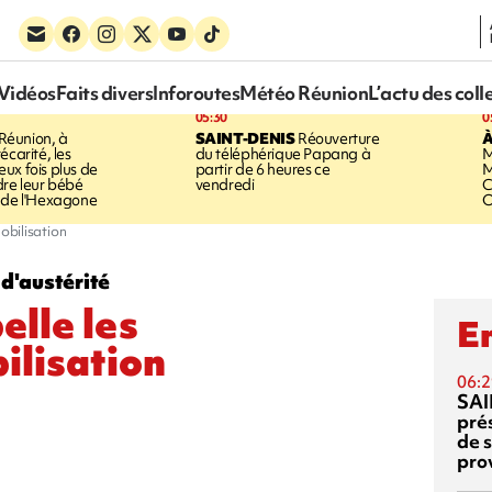
Vidéos
Faits divers
Inforoutes
Météo Réunion
L’actu des coll
05:30
0
Réunion, à
SAINT-DENIS
Réouverture
À
écarité, les
du téléphérique Papang à
M
ux fois plus de
partir de 6 heures ce
M
dre leur bébé
vendredi
C
 de l'Hexagone
O
mobilisation
d'austérité
elle les
En
bilisation
06:2
SAI
pré
de 
pro