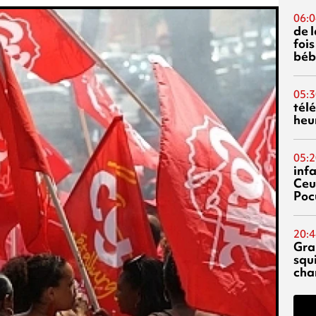
06:0
de 
fois
béb
05:3
tél
heu
05:2
inf
Ceu
Poc
20:4
Gra
squ
cha