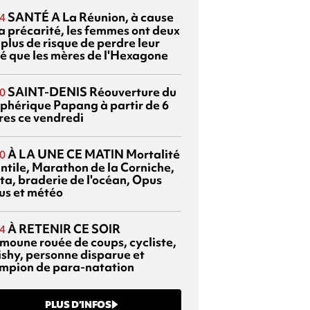
SANTÉ
A La Réunion, à cause
4
la précarité, les femmes ont deux
 plus de risque de perdre leur
é que les mères de l'Hexagone
SAINT-DENIS
Réouverture du
0
éphérique Papang à partir de 6
res ce vendredi
À LA UNE CE MATIN
Mortalité
0
antile, Marathon de la Corniche,
ta, braderie de l'océan, Opus
us et météo
À RETENIR CE SOIR
4
moune rouée de coups, cycliste,
ishy, personne disparue et
mpion de para-natation
PLUS D’INFOS