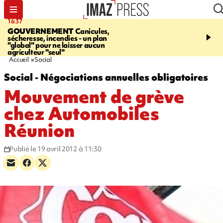
16:37
20:23
GOUVERNEMENT
Canicules,
À RETENIR CE SOIR
H
sécheresse, incendies - un plan
interpellé, coprs retrouv
"global" pour ne laisser aucun
conducteurs, fin de grèv
agriculteur "seul"
maltraités
Accueil
Social
Social - Négociations annuelles obligatoires
Mouvement de grève
chez Automobiles
Réunion
Publié le 19 avril 2012 à 11:30