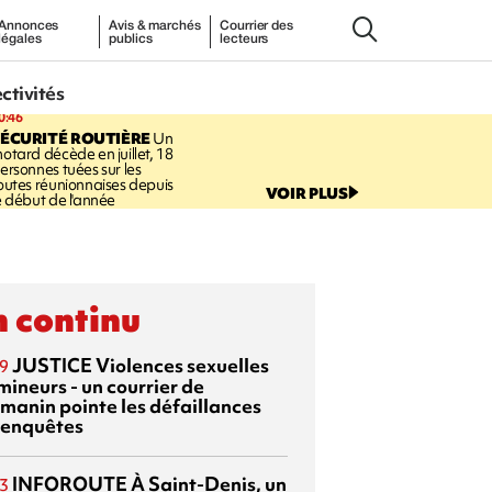
Annonces
Avis & marchés
Courrier des
légales
publics
lecteurs
ectivités
0:46
ÉCURITÉ ROUTIÈRE
Un
otard décède en juillet, 18
ersonnes tuées sur les
outes réunionnaises depuis
VOIR PLUS
e début de l'année
 continu
JUSTICE
Violences sexuelles
9
mineurs - un courrier de
manin pointe les défaillances
 enquêtes
INFOROUTE
À Saint-Denis, un
3