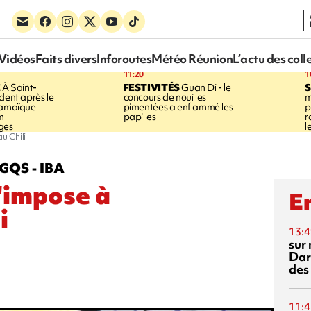
Vidéos
Faits divers
Inforoutes
Météo Réunion
L’actu des coll
11:20
1
E
À Saint-
FESTIVITÉS
Guan Di - le
S
dent après le
concours de nouilles
m
Jamaïque
pimentées a enflammé les
p
m
papilles
r
ges
l
u Chili
GQS - IBA
'impose à
En
i
13:4
sur 
Dar
des
11:4