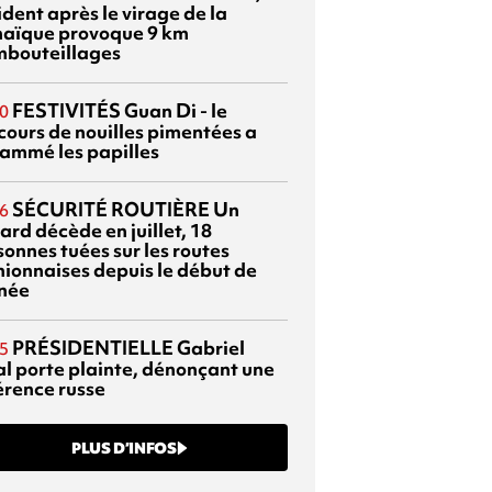
dent après le virage de la
aïque provoque 9 km
mbouteillages
FESTIVITÉS
Guan Di - le
0
cours de nouilles pimentées a
lammé les papilles
SÉCURITÉ ROUTIÈRE
Un
6
ard décède en juillet, 18
sonnes tuées sur les routes
nionnaises depuis le début de
nnée
PRÉSIDENTIELLE
Gabriel
5
al porte plainte, dénonçant une
érence russe
PLUS D’INFOS