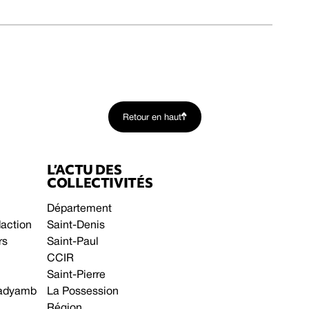
Retour en haut
L’ACTU DES
COLLECTIVITÉS
Département
daction
Saint-Denis
rs
Saint-Paul
CCIR
Saint-Pierre
 gadyamb
La Possession
Région