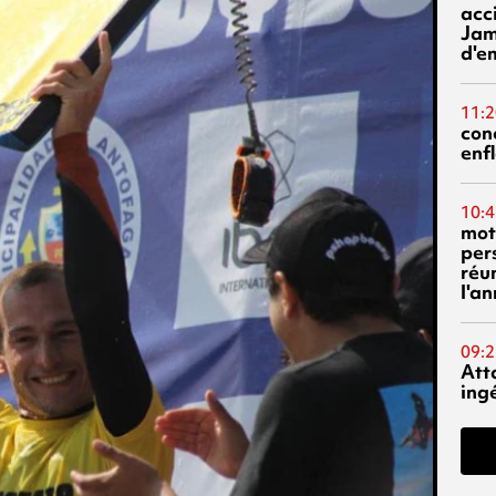
acci
Jam
d'e
11:2
con
enf
10:4
mot
per
réu
l'a
09:2
Att
ing