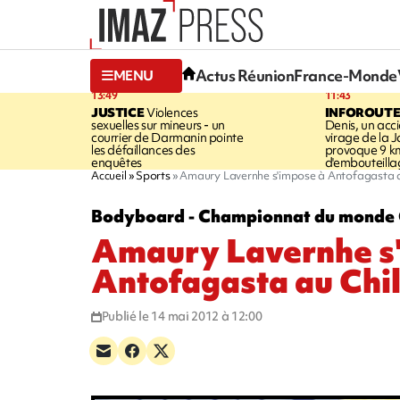
Actus Réunion
France-Monde
MENU
13:49
11:43
JUSTICE
Violences
INFOROUT
sexuelles sur mineurs - un
Denis, un acci
courrier de Darmanin pointe
virage de la 
les défaillances des
provoque 9 k
enquêtes
d'embouteilla
Accueil
Sports
Amaury Lavernhe s'impose à Antofagasta a
Bodyboard - Championnat du monde 
Amaury Lavernhe s
Antofagasta au Chil
Publié le 14 mai 2012 à 12:00