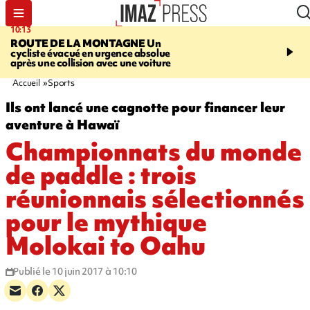
10:13
12:23
ROUTE DE LA MONTAGNE
Un
PRUDENCE
Les jouets
cycliste évacué en urgence absolue
peuvent éclater et brûler
après une collision avec une voiture
Accueil
Sports
Ils ont lancé une cagnotte pour financer leur
aventure à Hawaï
Championnats du monde
de paddle : trois
réunionnais sélectionnés
pour le mythique
Molokai to Oahu
Publié le 10 juin 2017 à 10:10