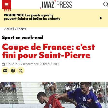
12:23
15:54
PRUDENCE
Les jouets squishy
SAINT-JOSEPH
Dispari
peuvent éclater et brûler les enfants
inquiétante - un appel à
lancé pour retrouver Loï
ans
Accueil
Sports
Sport ce week-end
Coupe de France: c'est
fini pour Saint-Pierre
Publié le 13 septembre 2009 à 21:00