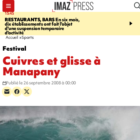
15:45
17:17
RESTAURANTS, BARS
En six mois,
"LE DERNIER REFUG
dix établissements ont fait l'objet
Angeles, un homme vit 
d'une suspension temporaire
panneau publicitaire po
d'activité
promouvoir un film Netf
Accueil
Sports
Festival
Cuivres et glisse à
Manapany
Publié le 26 septembre 2008 à 00:00