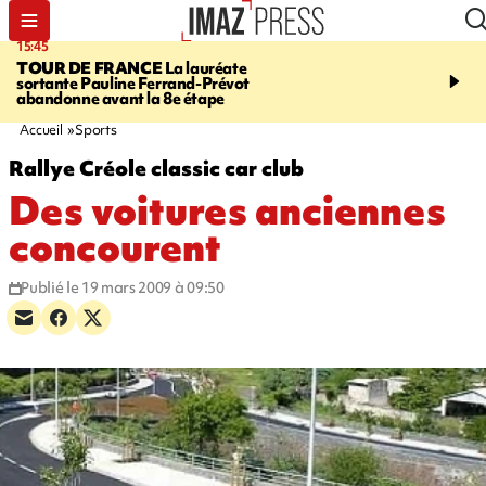
15:45
20:17
TOUR DE FRANCE
La lauréate
À RETENIR CE SOIR
Sé
sortante Pauline Ferrand-Prévot
routière, concours de nou
abandonne avant la 8e étape
du littoral fermée, courr
Darmanin et évacuation
Accueil
Sports
Rallye Créole classic car club
Des voitures anciennes
concourent
Publié le 19 mars 2009 à 09:50