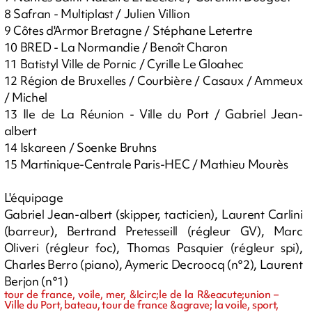
8 Safran - Multiplast / Julien Villion
9 Côtes d'Armor Bretagne / Stéphane Letertre
10 BRED - La Normandie / Benoît Charon
11 Batistyl Ville de Pornic / Cyrille Le Gloahec
12 Région de Bruxelles / Courbière / Casaux / Ammeux
/ Michel
13 Ile de La Réunion - Ville du Port / Gabriel Jean-
albert
14 Iskareen / Soenke Bruhns
15 Martinique-Centrale Paris-HEC / Mathieu Mourès
L'équipage
Gabriel Jean-albert (skipper, tacticien), Laurent Carlini
(barreur), Bertrand Pretesseill (régleur GV), Marc
Oliveri (régleur foc), Thomas Pasquier (régleur spi),
Charles Berro (piano), Aymeric Decroocq (n°2), Laurent
Berjon (n°1)
tour de france, voile, mer, &Icirc;le de la R&eacute;union –
Ville du Port, bateau, tour de france &agrave; la voile, sport,