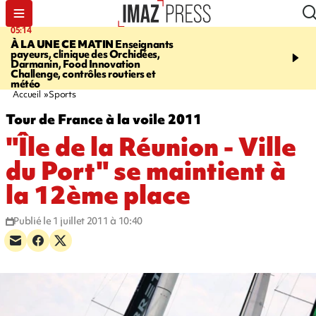
05:14
07:08
À LA UNE CE MATIN
Enseignants
LE PORT
L'incendie à la
payeurs, clinique des Orchidées,
Orchidées pourrait avoi
Darmanin, Food Innovation
conséquences pour les p
Challenge, contrôles routiers et
Réunion
météo
Accueil
Sports
Tour de France à la voile 2011
"Île de la Réunion - Ville
du Port" se maintient à
la 12ème place
Publié le 1 juillet 2011 à 10:40