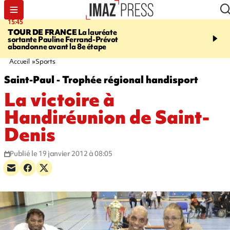
15:45
20:17
TOUR DE FRANCE
La lauréate
À RETENIR CE SOIR
Sé
sortante Pauline Ferrand-Prévot
routière, concours de nou
abandonne avant la 8e étape
du littoral fermée, courr
Darmanin et évacuation
Accueil
Sports
Saint-Paul - Trophée régional handisport
La victoire à
Handiréunion de Saint-
Denis
Publié le 19 janvier 2012 à 08:05