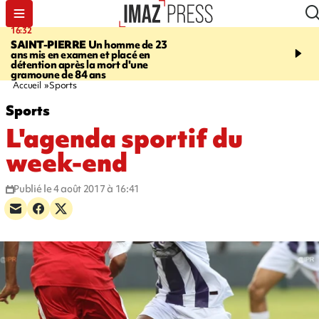
16:32
21:08
SAINT-PIERRE
Un homme de 23
MONDE
Arabie saoudit
ans mis en examen et placé en
et Turquie scellent un p
détention après la mort d'une
défense en pleine guerr
gramoune de 84 ans
Orient
Accueil
Sports
Sports
L'agenda sportif du
week-end
Publié le 4 août 2017 à 16:41