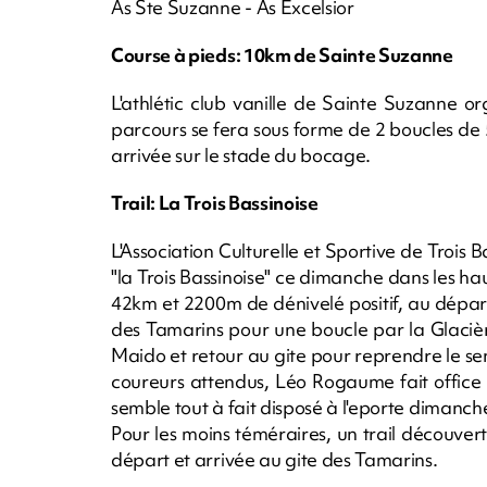
As Ste Suzanne - As Excelsior
Course à pieds: 10km de Sainte Suzanne
L'athlétic club vanille de Sainte Suzanne 
parcours se fera sous forme de 2 boucles de 5k
arrivée sur le stade du bocage.
Trail: La Trois Bassinoise
L'Association Culturelle et Sportive de Trois B
"la Trois Bassinoise" ce dimanche dans les ha
42km et 2200m de dénivelé positif, au départ d
des Tamarins pour une boucle par la Glacièr
Maido et retour au gite pour reprendre le sent
coureurs attendus, Léo Rogaume fait office d
semble tout à fait disposé à l'eporte dimanch
Pour les moins téméraires, un trail découv
départ et arrivée au gite des Tamarins.