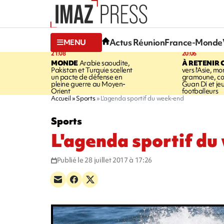
Actus Réunion
France-Monde
MENU
21:08
20:06
MONDE
Arabie saoudite,
À RETENIR 
Pakistan et Turquie scellent
vers l'Asie, mo
un pacte de défense en
gramoune, co
pleine guerre au Moyen-
Guan Di et je
Orient
footballeurs
Accueil
Sports
L'agenda sportif du week-end
Sports
L'agenda sportif d
Publié le 28 juillet 2017 à 17:26