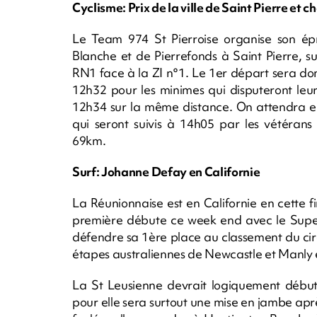
Cyclisme: Prix de la ville de Saint Pierre e
Le Team 974 St Pierroise organise son ép
Blanche et de Pierrefonds à Saint Pierre, s
RN1 face à la ZI n°1. Le 1er départ sera do
12h32 pour les minimes qui disputeront leu
12h34 sur la même distance. On attendra en
qui seront suivis à 14h05 par les vétérans
69km.
Surf: Johanne Defay en Californie
La Réunionnaise est en Californie en cette f
première débute ce week end avec le Super
défendre sa 1ère place au classement du circ
étapes australiennes de Newcastle et Manly 
La St Leusienne devrait logiquement débute
pour elle sera surtout une mise en jambe ap