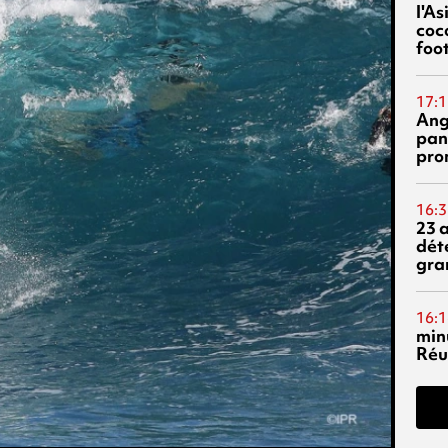
l'A
coc
foo
17:1
Ang
pan
pro
16:3
23 
dét
gra
16:1
min
Réu