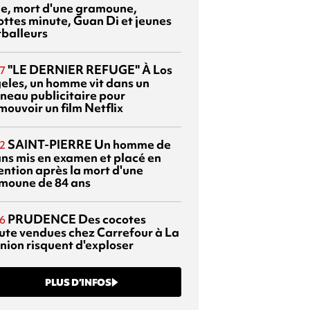
sie, mort d'une gramoune,
ottes minute, Guan Di et jeunes
tballeurs
"LE DERNIER REFUGE"
À Los
7
eles, un homme vit dans un
neau publicitaire pour
mouvoir un film Netflix
SAINT-PIERRE
Un homme de
2
ans mis en examen et placé en
ention après la mort d'une
moune de 84 ans
PRUDENCE
Des cocotes
6
ute vendues chez Carrefour à La
nion risquent d'exploser
PLUS D’INFOS