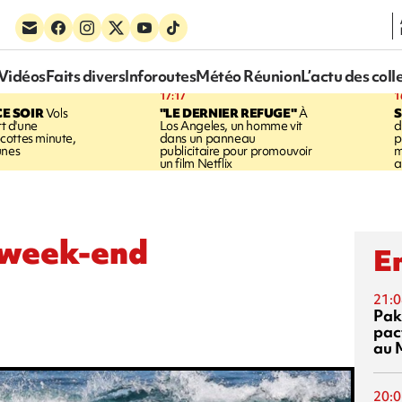
Vidéos
Faits divers
Inforoutes
Météo Réunion
L’actu des coll
17:17
1
CE SOIR
Vols
"LE DERNIER REFUGE"
À
S
rt d'une
Los Angeles, un homme vit
d
cottes minute,
dans un panneau
p
unes
publicitaire pour promouvoir
m
un film Netflix
a
u week-end
En
21:0
Pak
pac
au 
20:0