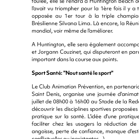
foulée, elle se rendra à Huntington Beach 
l'avait vu triompher pour la 1ère fois il y 
opposée au 1er tour à la triple champi
Brésilienne Silvana Lima. Là encore, la Réu
mondial, voir même de l'améliorer.
A Huntington, elle sera également accomp
et Jorgann Couzinet, qui disputeront en pa
important dans la course aux points.
Sport Santé: "Nout santé le sport"
Le Club Animation Prévention, en partenariat
Saint Denis, organise une journée d'animat
juillet de 08h00 à 16h00 au Stade de la Redo
découvrir les disciplines sportives proposées
pratique sur la santé. L'idée d'une pratiq
faciliter chez les usagers la réduction de 
angoisse, perte de confiance, manque d'estime
conflictuelles ou inexistantes...).