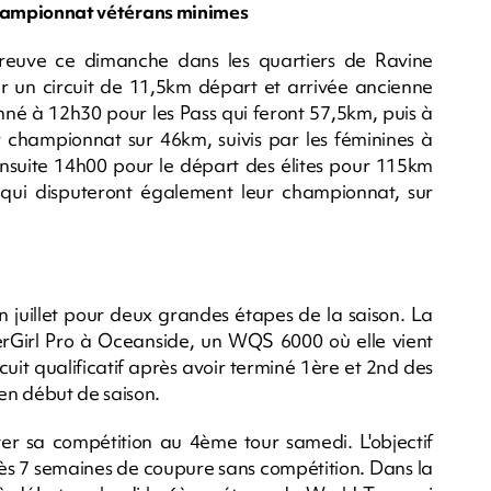
t championnat vétérans minimes
reuve ce dimanche dans les quartiers de Ravine
ur un circuit de 11,5km départ et arrivée ancienne
nné à 12h30 pour les Pass qui feront 57,5km, puis à
r championnat sur 46km, suivis par les féminines à
suite 14h00 pour le départ des élites pour 115km
 qui disputeront également leur championnat, sur
in juillet pour deux grandes étapes de la saison. La
Girl Pro à Oceanside, un WQS 6000 où elle vient
uit qualificatif après avoir terminé 1ère et 2nd des
en début de saison.
r sa compétition au 4ème tour samedi. L'objectif
rès 7 semaines de coupure sans compétition. Dans la