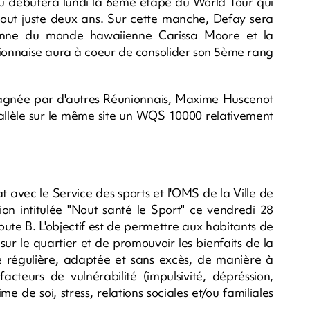
où débutera lundi la 6ème étape du World Tour qui
a tout juste deux ans. Sur cette manche, Defay sera
onne du monde hawaiienne Carissa Moore et la
nionnaise aura à coeur de consolider son 5ème rang
agnée par d'autres Réunionnais, Maxime Huscenot
rallèle sur le même site un WQS 10000 relativement
 avec le Service des sports et l'OMS de la Ville de
ion intitulée "Nout santé le Sport" ce vendredi 28
ute B. L'objectif est de permettre aux habitants de
 sur le quartier et de promouvoir les bienfaits de la
ue régulière, adaptée et sans excès, de manière à
facteurs de vulnérabilité (impulsivité, dépréssion,
 de soi, stress, relations sociales et/ou familiales