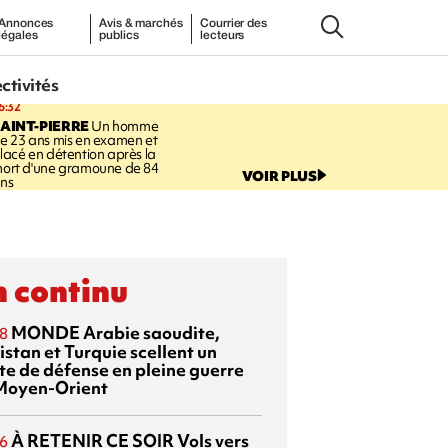
Annonces
Avis & marchés
Courrier des
légales
publics
lecteurs
ectivités
6:32
AINT-PIERRE
Un homme
e 23 ans mis en examen et
lacé en détention après la
ort d'une gramoune de 84
VOIR PLUS
ns
 continu
MONDE
Arabie saoudite,
8
istan et Turquie scellent un
te de défense en pleine guerre
Moyen-Orient
À RETENIR CE SOIR
Vols vers
6