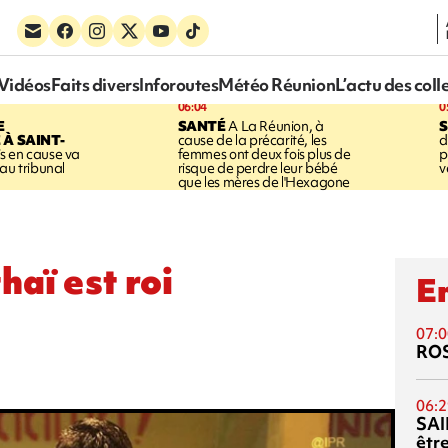
Vidéos
Faits divers
Inforoutes
Météo Réunion
L’actu des coll
06:04
0
E
SANTÉ
A La Réunion, à
S
À SAINT-
cause de la précarité, les
d
s en cause va
femmes ont deux fois plus de
p
au tribunal
risque de perdre leur bébé
v
que les mères de l'Hexagone
haï est roi
En
07:0
RO
06:2
SAI
êtr