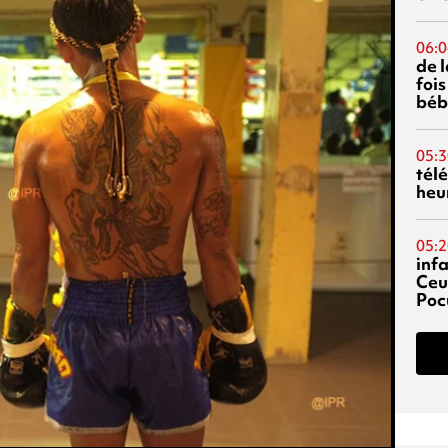
06:0
de 
fois
béb
05:3
tél
heu
05:2
inf
Ceu
Poc