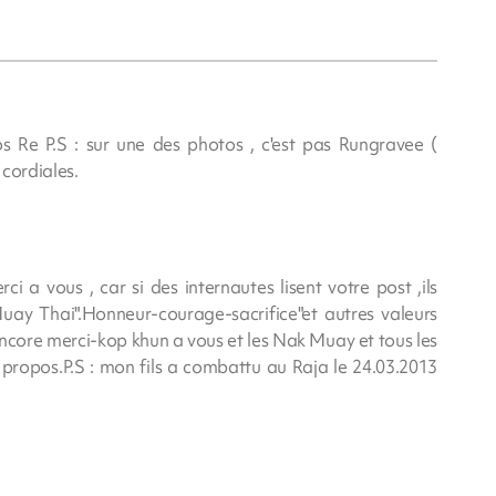
os Re P.S : sur une des photos , c'est pas Rungravee (
 cordiales.
ci a vous , car si des internautes lisent votre post ,ils
 "Muay Thai".Honneur-courage-sacrifice"et autres valeurs
Encore merci-kop khun a vous et les Nak Muay et tous les
propos.P.S : mon fils a combattu au Raja le 24.03.2013