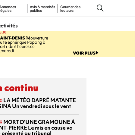
Annonces
Avis & marchés
Courrier des
légales
publics
lecteurs
ectivités
5:30
AINT-DENIS
Réouverture
u téléphérique Papang à
artir de 6 heures ce
endredi
VOIR PLUS
 continu
LA MÉTÉO DAPRÉ MATANTE
0
SINA
Un vendredi sous le vent
MORT D'UNE GRAMOUNE À
9
NT-PIERRE
Le mis en cause va
e présenté au tribunal