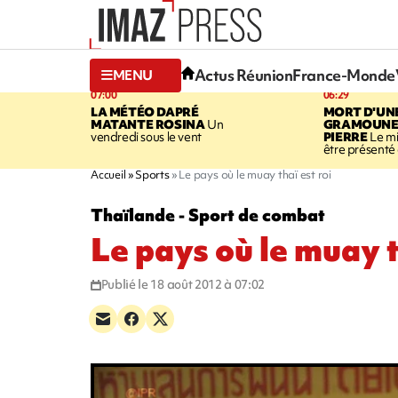
Actus Réunion
France-Monde
MENU
07:00
06:29
LA MÉTÉO DAPRÉ
MORT D'UN
MATANTE ROSINA
Un
GRAMOUNE 
vendredi sous le vent
PIERRE
Le mi
être présenté 
Accueil
Sports
Le pays où le muay thaï est roi
Thaïlande - Sport de combat
Le pays où le muay t
Publié le 18 août 2012 à 07:02