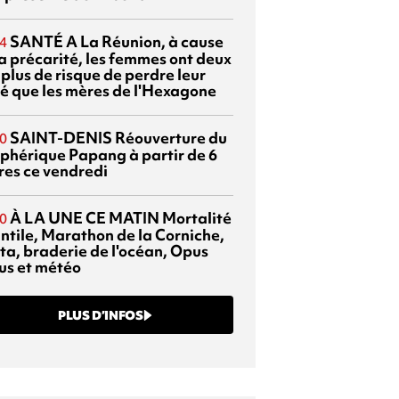
SANTÉ
A La Réunion, à cause
4
la précarité, les femmes ont deux
 plus de risque de perdre leur
é que les mères de l'Hexagone
SAINT-DENIS
Réouverture du
0
éphérique Papang à partir de 6
res ce vendredi
À LA UNE CE MATIN
Mortalité
0
antile, Marathon de la Corniche,
ta, braderie de l'océan, Opus
us et météo
PLUS D’INFOS