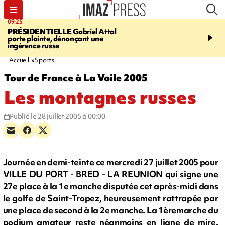
09:25
11:43
PRÉSIDENTIELLE
Gabriel Attal
INFOROUTE
À Saint-D
porte plainte, dénonçant une
accident après le virage 
ingérence russe
Jamaïque provoque 9 
d'embouteillages
Accueil
Sports
Tour de France à La Voile 2005
Les montagnes russes
Publié le 28 juillet 2005 à 00:00
Journée en demi-teinte ce mercredi 27 juillet 2005 pour
VILLE DU PORT - BRED - LA REUNION qui signe une
27e place à la 1e manche disputée cet après-midi dans
le golfe de Saint-Tropez, heureusement rattrapée par
une place de second à la 2e manche. La 1èremarche du
podium amateur reste néanmoins en ligne de mire.